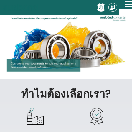
T
ME
n
ทำไมต้องเลือกเรา?